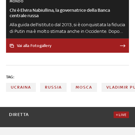
MONDO
Chi è Elvira Nabiullina, la governatrice della Banca
centrale russa
Alla guida dell'istituto dal 2013, si è conquistata la fiducia
di Putin ma è molto stimata anche in Occidente. Dopo
l'inizio della guerra in Ucraina avrebbe provato a
dimettersi, ma senza successo, e oggi continua a giocare
Vai alla Fotogallery
un ruolo cruciale per il futuro di Mosca
TAG:
UCRAINA
RUSSIA
MOSCA
VLADIMIR P
DIRETTA
LIVE