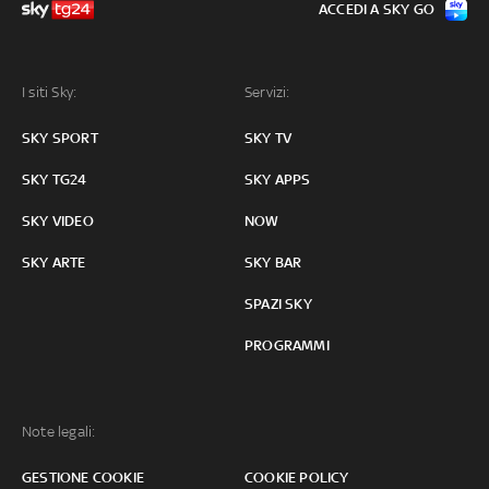
ACCEDI A SKY GO
I siti Sky:
Servizi:
SKY SPORT
SKY TV
SKY TG24
SKY APPS
SKY VIDEO
NOW
SKY ARTE
SKY BAR
SPAZI SKY
PROGRAMMI
Note legali:
GESTIONE COOKIE
COOKIE POLICY