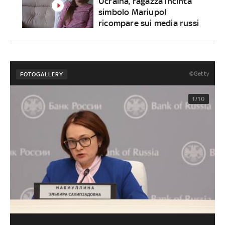
Ucraina, ragazza incinta
simbolo Mariupol
ricompare sui media russi
©Getty
FOTOGALLERY
1/10