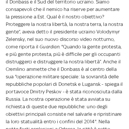
il Donbass e il Sud del territorio ucraino. Siamo
consapevoli che il nemico ha riserve per aumentare
la pressione a Est. Qual è il nostro obiettivo?
Proteggere la nostra libertà, la nostra terra, la nostra
gente”, aveva detto il presidente ucraino Volodymyr
Zelensky, nel suo nuovo discorso video notturno,
come riporta il
Guardian
. "Quando la gente protesta,
e più gente protesta, più è difficile per gli occupanti
distruggerci e distruggere la nostra libertà”. Anche il
Cremlino ammette che il Donbass è al centro della
sua "operazione militare speciale: la sovranità delle
repubbliche popolari di Donetsk e Lugansk - spiega il
portavoce Dmitry Peskov - è stata riconosciuta dalla
Russia. La nostra operazione è stata avviata su
richiesta di queste due repubbliche: uno degli
obiettivi principali consiste nel salvarle e ripristinare
la loro statualità entro i confini del 2014". Nella
notte forti esplosioni a Odessa, la città è sotto