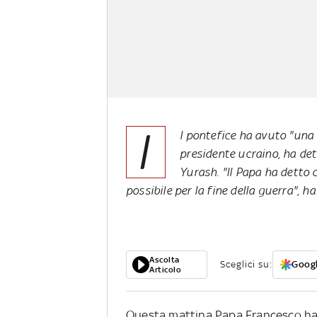
I
l pontefice ha avuto "una
presidente ucraino, ha de
Yurash. "Il Papa ha detto 
possibile per la fine della guerra", h
Ascolta
Sceglici su:
Googl
Articolo
Questa mattina Papa Francesco ha