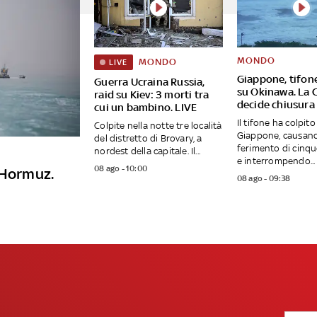
MONDO
MONDO
LIVE
Giappone, tifon
Guerra Ucraina Russia,
su Okinawa. La 
raid su Kiev: 3 morti tra
decide chiusura 
cui un bambino. LIVE
Il tifone ha colpito
Colpite nella notte tre località
Giappone, causand
del distretto di Brovary, a
ferimento di cinq
nordest della capitale. Il...
e interrompendo...
08 ago - 10:00
 Hormuz.
08 ago - 09:38