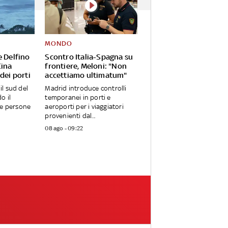
MONDO
e Delfino
Scontro Italia-Spagna su
Cina
frontiere, Meloni: "Non
dei porti
accettiamo ultimatum"
 il sud del
Madrid introduce controlli
o il
temporanei in porti e
ue persone
aeroporti per i viaggiatori
provenienti dal...
08 ago - 09:22