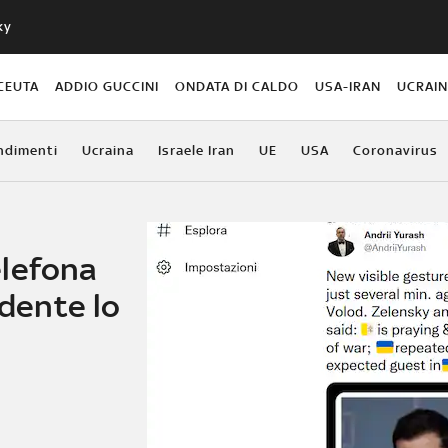
ky
CEUTA
ADDIO GUCCINI
ONDATA DI CALDO
USA-IRAN
UCRAI
ndimenti
Ucraina
Israele Iran
UE
USA
Coronavirus
elefona
idente lo