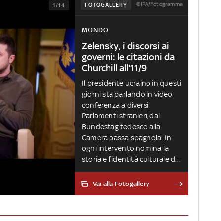
©IPA/Fotogramma
FOTOGALLERY
1/14
MONDO
Zelensky, i discorsi ai
governi: le citazioni da
Churchill all'11/9
Il presidente ucraino in questi
giorni sta parlando in video
conferenza a diversi
Parlamenti stranieri, dal
Bundestag tedesco alla
Camera bassa spagnola. In
ogni intervento nomina la
storia e l’identità culturale del
Paese a cui si rivolge, citando
situazioni o personaggi
Vai alla Fotogallery
storici. Ai parlamentari italiani
ha detto: 'Mariupol è
completamente bruciata