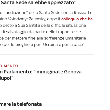
 Santa Sede sarebbe apprezzato"
dopo tre settimane, una città
grande come Genova.
di mediazione" della Santa Sede con la Russia. Lo
Immaginate la vostra Genova
distrutta'
raino Volodymyr Zelensky, dopo il
colloquio che ha
 detto a Sua Santità della difficile situazione
 di salvataggio da parte delle truppe russe. Il
de per mettere fine alle sofferenze umanitarie
 per le preghiere per l'Ucraina e per la pace".
DIMENTO
in Parlamento: “Immaginate Genova
iupol”
rmare la telefonata