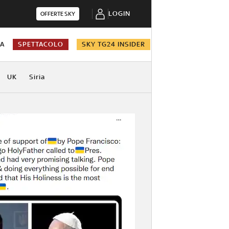
LOGIN
OFFERTE SKY
NA
SPETTACOLO
SKY TG24 INSIDER
UK
Siria