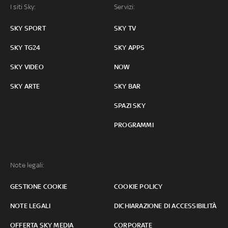
I siti Sky:
Servizi:
SKY SPORT
SKY TV
SKY TG24
SKY APPS
SKY VIDEO
NOW
SKY ARTE
SKY BAR
SPAZI SKY
PROGRAMMI
Note legali:
GESTIONE COOKIE
COOKIE POLICY
NOTE LEGALI
DICHIARAZIONE DI ACCESSIBILITÀ
OFFERTA SKY MEDIA
CORPORATE