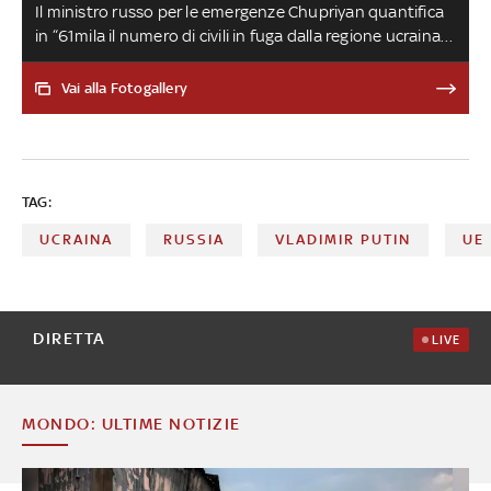
Il ministro russo per le emergenze Chupriyan quantifica
in “61mila il numero di civili in fuga dalla regione ucraina”
che si sono rifugiati nella regione di Rostov, dopo
l'evacuazione ordinata venerdì dai leader delle
Vai alla Fotogallery
autoproclamate repubbliche filorusse di Lugansk e
Donetsk. Tanti chiedono la cittadinanza. Sui media russi
il Donbass è sotto attacco dell'esercito di Kiev
TAG:
UCRAINA
RUSSIA
VLADIMIR PUTIN
UE
DIRETTA
LIVE
MONDO: ULTIME NOTIZIE