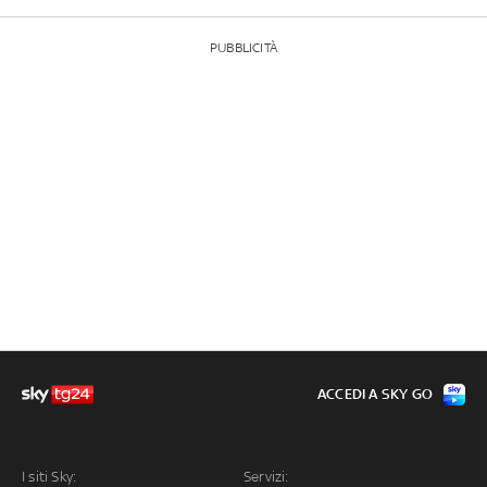
PUBBLICITÀ
ACCEDI A SKY GO
I siti Sky:
Servizi: