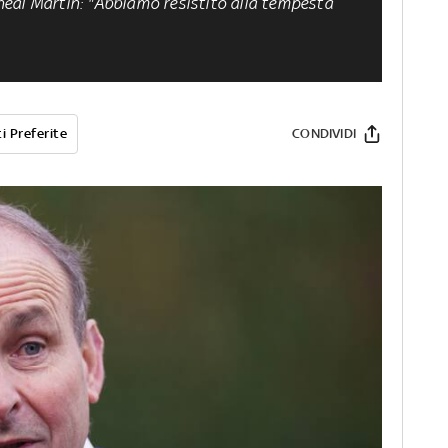
heál Martin: "
Abbiamo resistito alla tempesta
i Preferite
CONDIVIDI