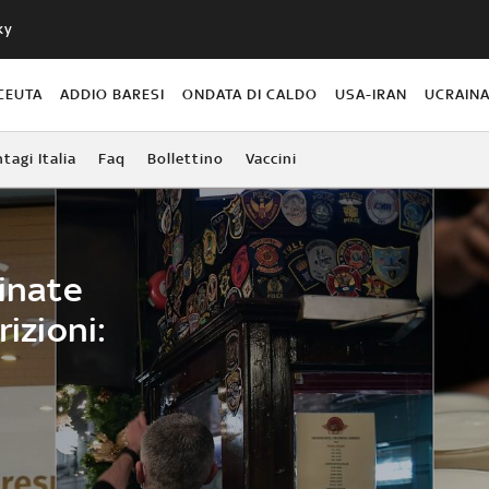
ky
CEUTA
ADDIO BARESI
ONDATA DI CALDO
USA-IRAN
UCRAIN
agi Italia
Faq
Bollettino
Vaccini
minate
rizioni: