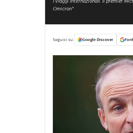
i viaggi internazionali. Il premier Mic
Omicron
"
Seguici su:
Google Discover
Font