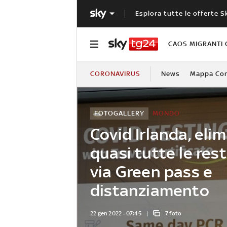
Esplora tutte le offerte S
CAOS MIGRANTI 
CORONAVIRUS
News
Mappa Cont
FOTOGALLERY
MONDO
Covid Irlanda, eli
quasi tutte le rest
via Green pass e
distanziamento
22 gen 2022 - 07:45
7 foto