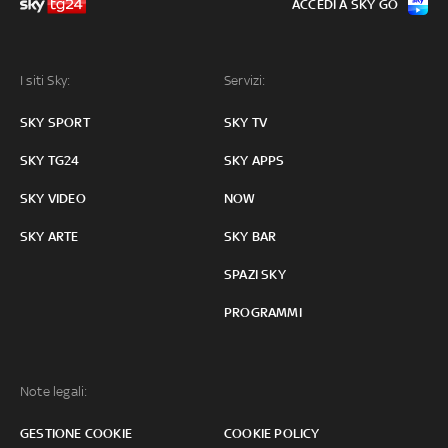
ACCEDI A SKY GO
I siti Sky:
Servizi:
SKY SPORT
SKY TV
SKY TG24
SKY APPS
SKY VIDEO
NOW
SKY ARTE
SKY BAR
SPAZI SKY
PROGRAMMI
Note legali:
GESTIONE COOKIE
COOKIE POLICY