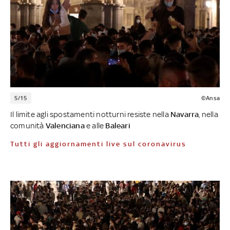
5/15
©Ansa
Il limite agli spostamenti notturni resiste nella
Navarra
, nella
comunità
Valenciana
e alle
Baleari
Tutti gli aggiornamenti live sul coronavirus