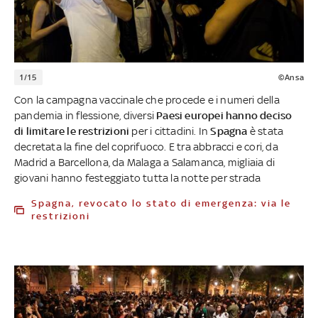
1/15
©Ansa
Con la campagna vaccinale che procede e i numeri della
pandemia in flessione, diversi
Paesi europei hanno deciso
di limitare le restrizioni
per i cittadini. In
Spagna
è stata
decretata la fine del coprifuoco. E tra abbracci e cori, da
Madrid a Barcellona, da Malaga a Salamanca, migliaia di
giovani hanno festeggiato tutta la notte per strada
Spagna, revocato lo stato di emergenza: via le
restrizioni