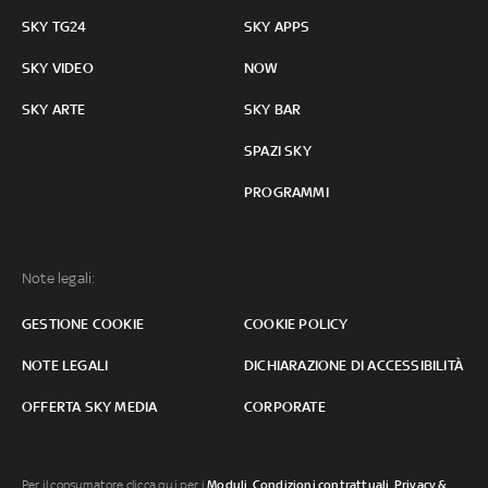
SKY TG24
SKY APPS
SKY VIDEO
NOW
SKY ARTE
SKY BAR
SPAZI SKY
PROGRAMMI
Note legali:
GESTIONE COOKIE
COOKIE POLICY
NOTE LEGALI
DICHIARAZIONE DI ACCESSIBILITÀ
OFFERTA SKY MEDIA
CORPORATE
Per il consumatore clicca qui per i
Moduli, Condizioni contrattuali
,
Privacy &