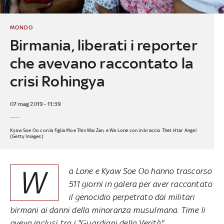
MONDO
Birmania, liberati i reporter
che avevano raccontato la
crisi Rohingya
07 mag 2019 - 11:39
Kyaw Soe Oo con la figlia Moe Thin Wai Zan, e Wa Lone con in braccio Thet Htar Angel
(Getty Images)
W
a Lone e Kyaw Soe Oo hanno trascorso
511 giorni in galera per aver raccontato
il genocidio perpetrato dai militari
birmani ai danni della minoranza musulmana. Time li
aveva inclusi tra i "Guardiani della Verità"