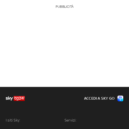
PUBBLICITÀ
ACCEDI A SKY GO
I siti Sky:
Servizi: