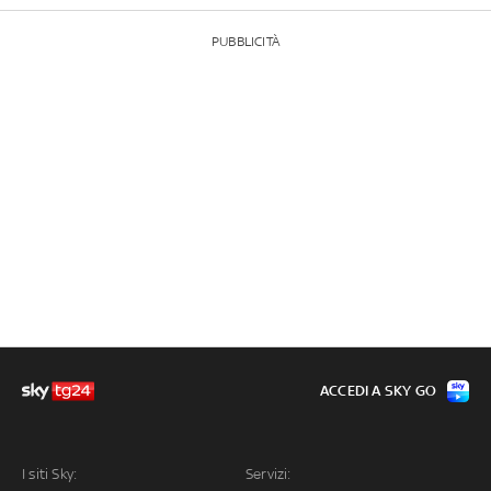
PUBBLICITÀ
ACCEDI A SKY GO
I siti Sky:
Servizi: