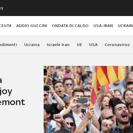
ky
CEUTA
ADDIO GUCCINI
ONDATA DI CALDO
USA-IRAN
UCRAI
ndimenti
Ucraina
Israele Iran
UE
USA
Coronavirus
a
joy
demont