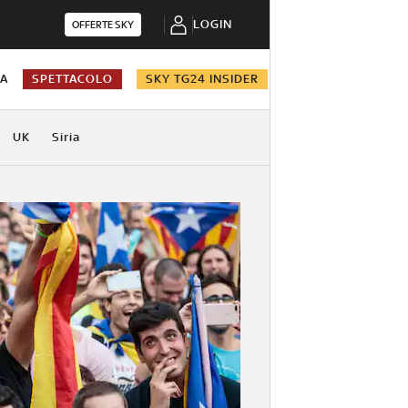
LOGIN
OFFERTE SKY
NA
SPETTACOLO
SKY TG24 INSIDER
UK
Siria