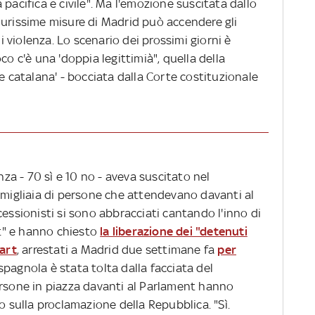
pacifica e civile". Ma l'emozione suscitata dallo
durissime misure di Madrid può accendere gli
di violenza. Lo scenario dei prossimi giorni è
co c'è una 'doppia legittimià", quella della
e catalana' - bocciata dalla Corte costituzionale
nza - 70 sì e 10 no - aveva suscitato nel
 migliaia di persone che attendevano davanti al
cessionisti si sono abbracciati cantando l'inno di
at" e hanno chiesto
la liberazione dei "detenuti
xart
, arrestati a Madrid due settimane fa
per
spagnola è stata tolta dalla facciata del
ersone in piazza davanti al Parlament hanno
o sulla proclamazione della Repubblica. "Sì.