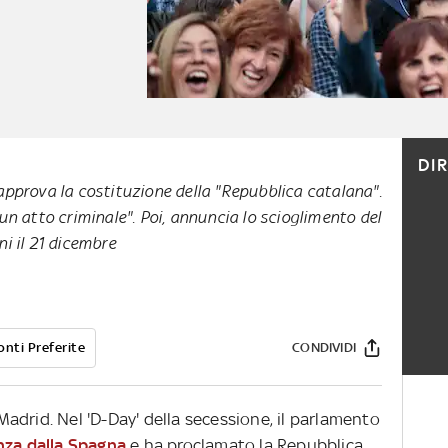
DI
approva la costituzione della "Repubblica catalana".
 un atto criminale". Poi, annuncia lo scioglimento del
ni il 21 dicembre
onti Preferite
CONDIVIDI
e Madrid. Nel 'D-Day' della secessione, il parlamento
nza dalla Spagna
e ha proclamato la Repubblica,