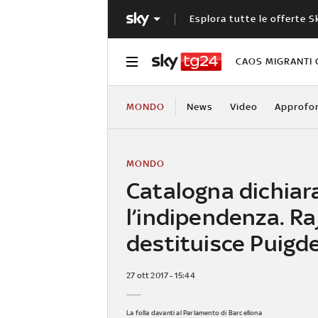
Esplora tutte le offerte S
CAOS MIGRANTI 
MONDO
News
Video
Approfo
MONDO
Catalogna dichiar
l’indipendenza. Ra
destituisce Puig
27 ott 2017 - 15:44
La folla davanti al Parlamento di Barcellona