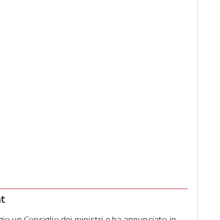
nt
io un Consiglio dei ministri e ha annunciato in