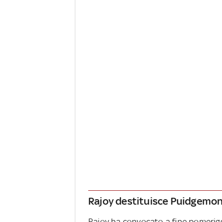
Rajoy destituisce Puidgemo
Rajoy ha convocato a fine pomerigg