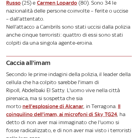
Russo
(25) e
Carmen Lopardo
(80). Sono 34 le
nazionalità delle persone coinvolte – ferite o uccise
– dall’attentato.
Nell’attacco a Cambrils sono stati uccisi dalla polizia
anche cinque terroristi: quattro di essi sono stati
colpiti da una singola agente-eroina.
Caccia all'imam
Secondo le prime indagini della polizia, il leader della
cellula che ha colpito sarebbe l'imam di
Ripoll, Abdelbaki El Satty. L'uomo vive nella città
pirenaica, ma si sospetta che sia
morto
nell'esplosione di Alcanar
, in Terragona.
Il
coinquilino dell'imam, ai microfoni di Sky TG24
, ha
detto di non aver mai immaginato che l'uomo si
fosse radicalizzato, e di non aver mai visto i terroristi