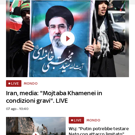
MONDO
LIVE
Iran, media: "Mojtaba Khamenei in
condizioni gravi". LIVE
07 ago - 10:40
MONDO
LIVE
Wsj: "Putin potrebbe testare
Nato con attacco limitato".