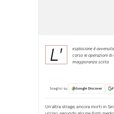
L'
esplosione è avvenuta 
corso le operazioni di
maggioranza sciita
Sceglici su:
Google Discover
F
Un’altra strage, ancora morti in Si
ucciso, secondo alcune fonti medich