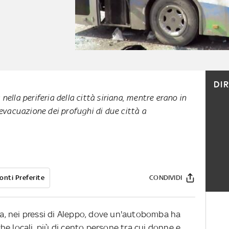
DI
nella periferia della città siriana, mentre erano in
 evacuazione dei profughi di due città a
onti Preferite
CONDIVIDI
ria, nei pressi di Aleppo, dove un'autobomba ha
e locali, più di cento persone tra cui donne e