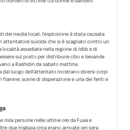
imo numero di vittime tra donne e bambini.
i dei media locali, l'esplosione è stata causata
attentatore suicida che si è scagliato contro un
località assediate nella regione di Idlib e di
ssere sul posto per distribuire cibo e bevande
avano a Rashidin da sabato mattina.
a dal luogo dell'attentato mostrano diversi corpi
 fiamme, scene di disperazione e urla dei feriti e
ga
due mila persone nelle ultime ore da Fuaa e
ltre due migliaia circa erano arrivate ieri sera