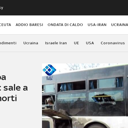
ky
CEUTA
ADDIO BARESI
ONDATA DI CALDO
USA-IRAN
UCRAIN
ndimenti
Ucraina
Israele Iran
UE
USA
Coronavirus
ba
: sale a
morti