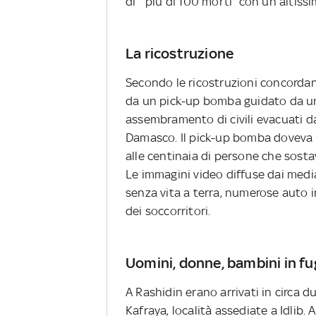
di “più di 100 morti” con un altiss
La ricostruzione
Secondo le ricostruzioni concordant
da un pick-up bomba guidato da un 
assembramento di civili evacuati da 
Damasco. Il pick-up bomba doveva e
alle centinaia di persone che sost
Le immagini video diffuse dai medi
senza vita a terra, numerose auto in
dei soccorritori.
Uomini, donne, bambini in fu
A Rashidin erano arrivati in circa 
Kafraya, località assediate a Idlib. A