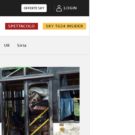
LOGIN
OFFERTE SKY
A
SPETTACOLO
SKY TG24 INSIDER
UK
Siria