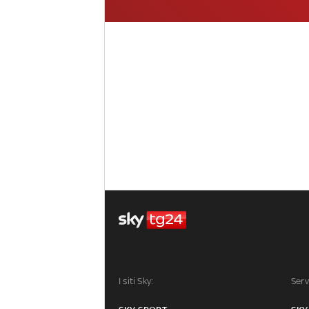
I siti Sky:
Serv