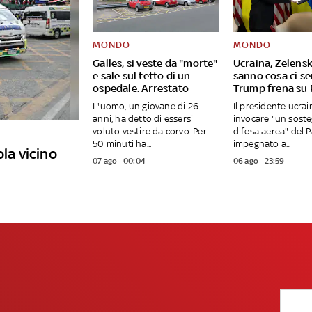
MONDO
MONDO
Galles, si veste da "morte"
Ucraina, Zelensk
e sale sul tetto di un
sanno cosa ci se
ospedale. Arrestato
Trump frena su 
L'uomo, un giovane di 26
Il presidente ucra
anni, ha detto di essersi
invocare "un soste
voluto vestire da corvo. Per
difesa aerea" del 
50 minuti ha...
impegnato a...
ola vicino
07 ago - 00:04
06 ago - 23:59