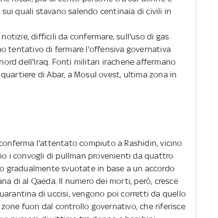
 sui quali stavano salendo centinaia di civili in
izie, difficili da confermare, sull'uso di gas
remo tentativo di fermare l'offensiva governativa
 nord dell'Iraq. Fonti militari irachene affermano
l quartiere di Abar, a Mosul ovest, ultima zona in
 conferma l'attentato compiuto a Rashidin, vicino
no i convogli di pullman provenienti da quattro
ono gradualmente svuotate in base a un accordo
riana di al Qaeda. Il numero dei morti, però, cresce
 quarantina di uccisi, vengono poi corretti da quello
e zone fuori dal controllo governativo, che riferisce