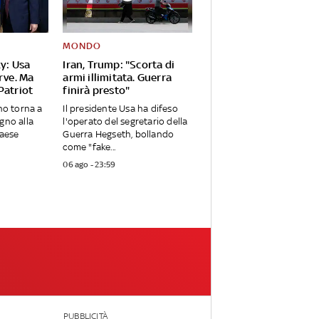
MONDO
y: Usa
Iran, Trump: "Scorta di
rve. Ma
armi illimitata. Guerra
Patriot
finirà presto"
ino torna a
Il presidente Usa ha difeso
gno alla
l'operato del segretario della
Paese
Guerra Hegseth, bollando
come "fake...
06 ago - 23:59
PUBBLICITÀ