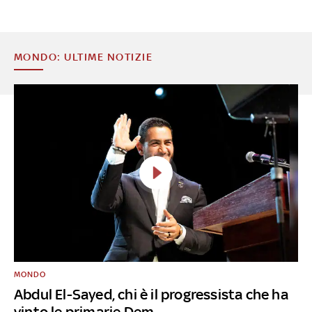
MONDO: ULTIME NOTIZIE
MONDO
Abdul El-Sayed, chi è il progressista che ha
vinto le primarie Dem