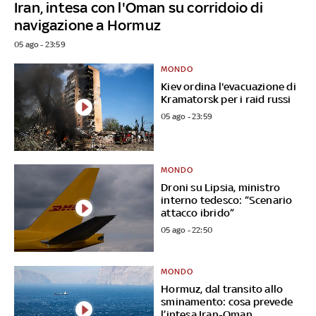
Iran, intesa con l'Oman su corridoio di
navigazione a Hormuz
05 ago - 23:59
MONDO
Kiev ordina l'evacuazione di
Kramatorsk per i raid russi
05 ago - 23:59
MONDO
Droni su Lipsia, ministro
interno tedesco: “Scenario
attacco ibrido”
05 ago - 22:50
MONDO
Hormuz, dal transito allo
sminamento: cosa prevede
l’intesa Iran-Oman