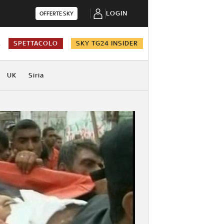
LOGIN
OFFERTE SKY
A
SPETTACOLO
SKY TG24 INSIDER
UK
Siria