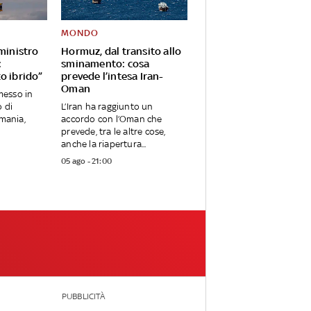
MONDO
 ministro
Hormuz, dal transito allo
:
sminamento: cosa
o ibrido”
prevede l’intesa Iran-
Oman
messo in
o di
L’Iran ha raggiunto un
rmania,
accordo con l’Oman che
prevede, tra le altre cose,
anche la riapertura...
05 ago - 21:00
PUBBLICITÀ