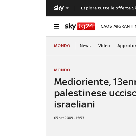
Esplora tutte le offerte S
CAOS MIGRANTI 
MONDO
News
Video
Approfo
MONDO
Medioriente, 13en
palestinese uccis
israeliani
05 set 2009 - 15:53