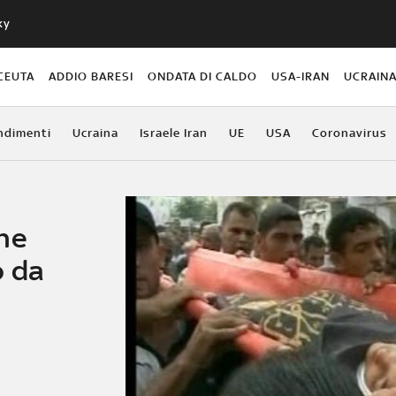
ky
CEUTA
ADDIO BARESI
ONDATA DI CALDO
USA-IRAN
UCRAIN
ndimenti
Ucraina
Israele Iran
UE
USA
Coronavirus
ne
o da