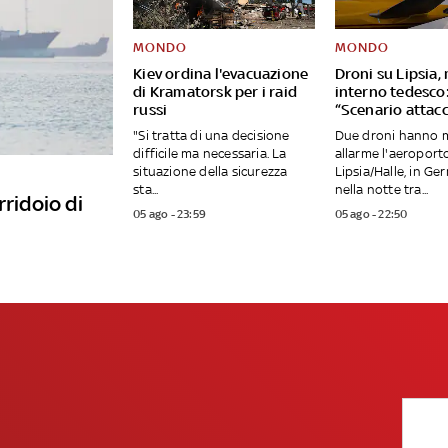
MONDO
MONDO
Kiev ordina l'evacuazione
Droni su Lipsia,
di Kramatorsk per i raid
interno tedesco
russi
“Scenario attacc
"Si tratta di una decisione
Due droni hanno 
difficile ma necessaria. La
allarme l'aeroport
situazione della sicurezza
Lipsia/Halle, in Ge
sta...
nella notte tra...
rridoio di
05 ago - 23:59
05 ago - 22:50