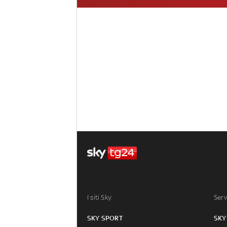
I siti Sky:
Serv
SKY SPORT
SKY