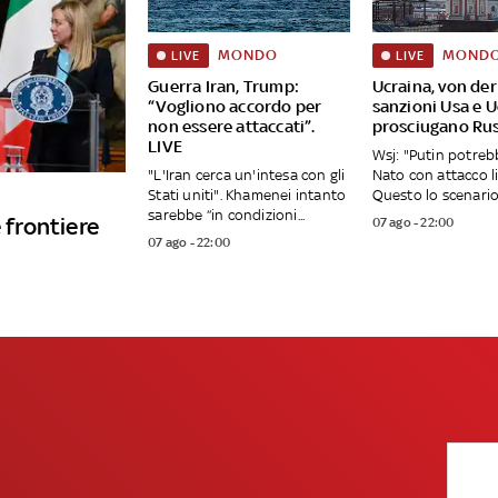
MONDO
MOND
LIVE
LIVE
Guerra Iran, Trump:
Ucraina, von der
“Vogliono accordo per
sanzioni Usa e 
non essere attaccati”.
prosciugano Rus
LIVE
Wsj: "Putin potreb
"L'Iran cerca un'intesa con gli
Nato con attacco l
Stati uniti". Khamenei intanto
Questo lo scenario 
sarebbe “in condizioni...
 frontiere
07 ago - 22:00
07 ago - 22:00