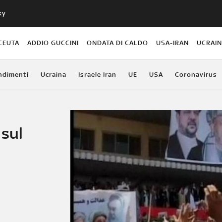
ky
CEUTA
ADDIO GUCCINI
ONDATA DI CALDO
USA-IRAN
UCRAI
ndimenti
Ucraina
Israele Iran
UE
USA
Coronavirus
 sul