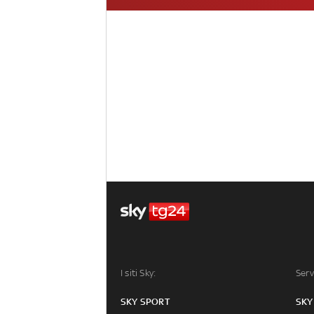
I siti Sky:
Serv
SKY SPORT
SKY