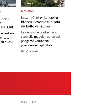
MONDO
O
Usa, la Corte d'appello
 Leyen:
blocca i lavori della sala
Ue
da ballo di Trump
sia. LIVE
La decisione conferma lo
be testare
stop alla maggior parte del
imitato".
progetto voluto dal
di nuovi...
presidente degli Stati...
07 ago - 17:42
PUBBLICITÀ