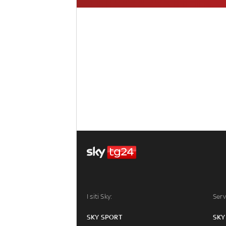
I siti Sky:
Serv
SKY SPORT
SKY