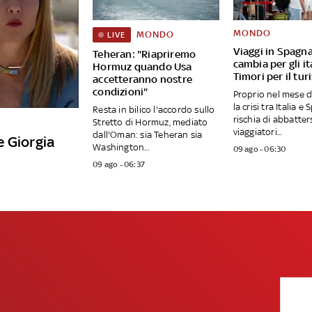
MONDO
MONDO
LIVE
Viaggi in Spagna
Teheran: "Riapriremo
cambia per gli it
Hormuz quando Usa
Timori per il tu
accetteranno nostre
condizioni"
Proprio nel mese d
la crisi tra Italia e
Resta in bilico l'accordo sullo
rischia di abbatters
Stretto di Hormuz, mediato
viaggiatori...
dall'Oman: sia Teheran sia
e Giorgia
Washington...
09 ago - 06:30
09 ago - 06:37