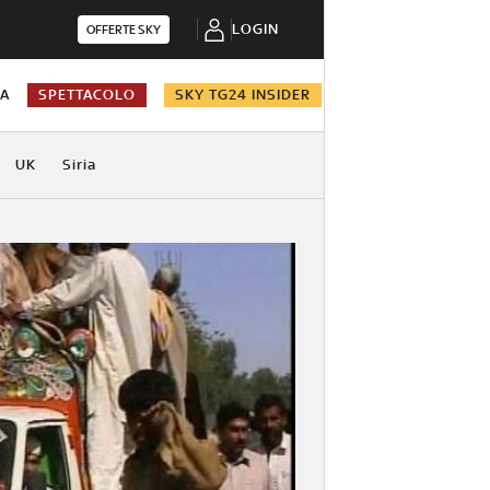
LOGIN
OFFERTE SKY
NA
SPETTACOLO
SKY TG24 INSIDER
UK
Siria