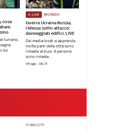
MONDO
LIVE
, cosa
Guerra Ucraina Russia,
aliani.
Odessa sotto attacco:
rismo
danneggiati edifici. LIVE
el turismo,
Dai media locali si apprende
 Spagna
molte parti della città sono
i sui
rimaste al buio. 6 persone
sono rimaste...
09 ago - 06:21
PUBBLICITÀ