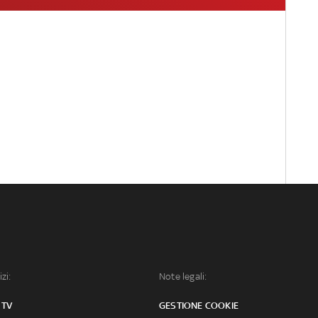
izi:
Note legali:
 TV
GESTIONE COOKIE