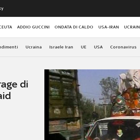
ky
CEUTA
ADDIO GUCCINI
ONDATA DI CALDO
USA-IRAN
UCRAI
ndimenti
Ucraina
Israele Iran
UE
USA
Coronavirus
rage di
aid