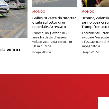
MONDO
MONDO
Galles, si veste da "morte"
Ucraina, Zelensk
e sale sul tetto di un
sanno cosa ci se
ospedale. Arrestato
Trump frena su 
L'uomo, un giovane di 26
Il presidente ucrai
anni, ha detto di essersi
invocare "un soste
voluto vestire da corvo. Per
difesa aerea" del 
50 minuti ha...
impegnato a...
ola vicino
07 ago - 00:04
06 ago - 23:59