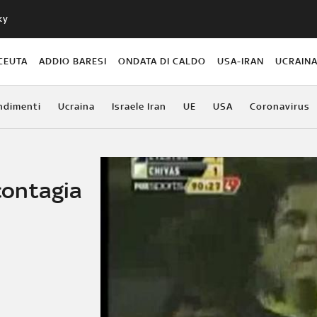
ky
CEUTA
ADDIO BARESI
ONDATA DI CALDO
USA-IRAN
UCRAIN
ndimenti
Ucraina
Israele Iran
UE
USA
Coronavirus
 contagia