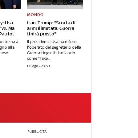
MONDO
y: Usa
Iran, Trump: "Scorta di
rve. Ma
armi illimitata. Guerra
Patriot
finirà presto"
no torna a
Il presidente Usa ha difeso
gno alla
l'operato del segretario della
Paese
Guerra Hegseth, bollando
come "fake...
06 ago - 23:59
PUBBLICITÀ