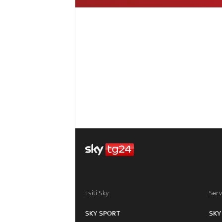
I siti Sky:
Serv
SKY SPORT
SKY