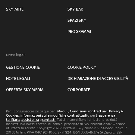
SKY ARTE
SKY BAR
SPAZI SKY
PROGRAMMI
Note legali:
GESTIONE COOKIE
COOKIE POLICY
NOTE LEGALI
DICHIARAZIONE DI ACCESSIBILITÀ
OFFERTA SKY MEDIA
CORPORATE
Per il consumatore clicca qui per i
Moduli, Condizioni contrattuali
,
Privacy &
Cookies
,
informazioni sulle modifiche contrattuali
o per
trasparenza
tariffaria
,
assistenza
e
contatti
. Tutti i marchi Sky e i diritti di proprietà
intellettuale in essi contenuti, sono di proprietà di Sky international AG e sono
utilizzati su licenza. Copyright 2026 Sky Italia - Sky Italia Srl Via Monte Penice, 7 -
20138 Milano P.IVA 04619241005. SkyTG24: ISSN 3035-1537 e SkySport: ISSN