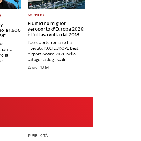
MONDO
O
Fiumicino miglior
ky
aeroporto d'Europa 2026:
no a 1.500
è l’ottava volta dal 2018
IVE
L’aeroporto romano ha
no
ricevuto l'ACI EUROPE Best
zioni a
Airport Award 2026 nella
ro la
categoria degli scali...
...
25 giu - 13:54
PUBBLICITÀ