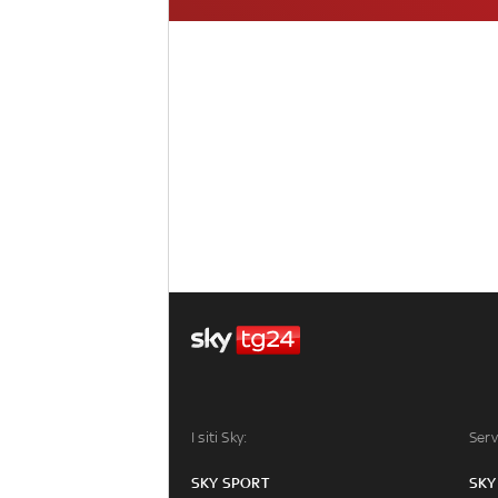
I siti Sky:
Serv
SKY SPORT
SKY