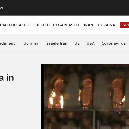
ky
IALI DI CALCIO
DELITTO DI GARLASCO
IRAN
UCRAINA
SP
ndimenti
Ucraina
Israele Iran
UE
USA
Coronavirus
a in