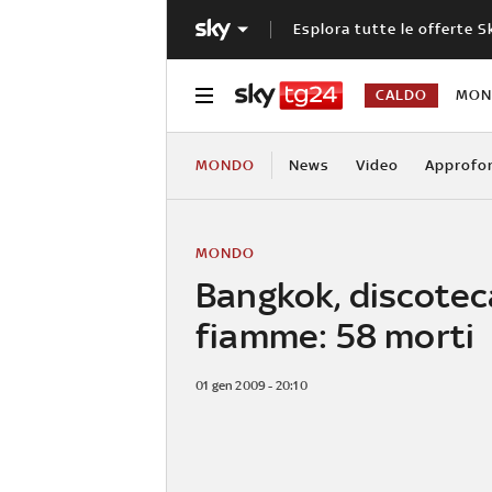
Esplora tutte le offerte S
CALDO
MOND
MONDO
News
Video
Approfo
MONDO
Bangkok, discotec
fiamme: 58 morti
01 gen 2009 - 20:10