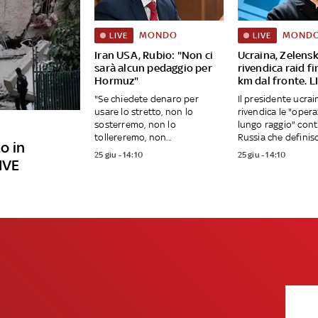
MONDO
MOND
LIVE
LIVE
Iran USA, Rubio: "Non ci
Ucraina, Zelens
sarà alcun pedaggio per
rivendica raid fi
Hormuz"
km dal fronte. L
"Se chiedete denaro per
Il presidente ucrai
usare lo stretto, non lo
rivendica le "opera
sosterremo, non lo
lungo raggio" cont
tollereremo, non...
Russia che definisce
o in
25 giu - 14:10
25 giu - 14:10
IVE