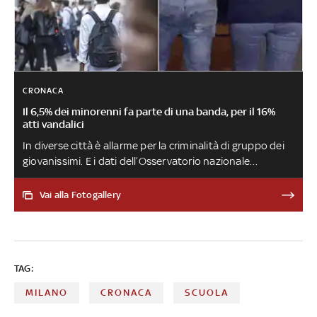
CRONACA
Il 6,5% dei minorenni fa parte di una banda, per il 16%
atti vandalici
In diverse città è allarme per la criminalità di gruppo dei
giovanissimi. E i dati dell’Osservatorio nazionale
sull'adolescenza danno un quadro preoccupante.
Secondo la procuratrice capo dei minori di Brescia,
Vai alla Fotogallery
danneggiamenti, furti, ricettazioni, rapine, estorsioni,
risse, lesioni, diffusioni di immagini pornografiche sui
social sono i reati più commessi: “Sono ragazzi con
deficit educativi o gravi problemi in famiglia riconosciuti
TAG:
tardi”. Oggi è la giornata nazionale contro il bullismo e il
cyberbullismo
MILANO
CRONACA
SCUOLA