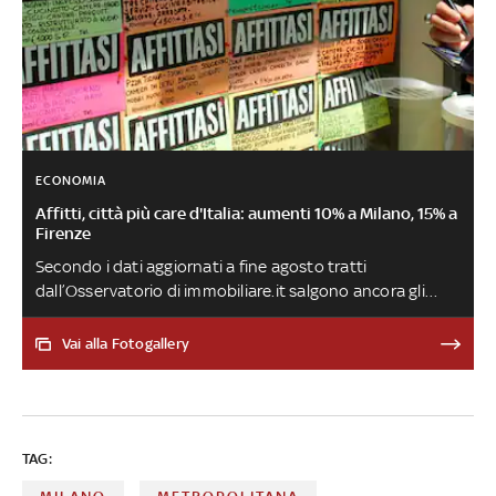
ECONOMIA
Affitti, città più care d'Italia: aumenti 10% a Milano, 15% a
Firenze
Secondo i dati aggiornati a fine agosto tratti
dall’Osservatorio di immobiliare.it salgono ancora gli
affitti in Italia, con percentuali molto alte in alcune città.
Scopriamo allora dove costa di più affittare una casa nel
Vai alla Fotogallery
nostro paese
TAG: