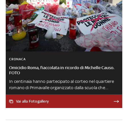
CRONACA
Omicidio Roma, fiaccolata in ricordo di Michelle Causo.
FOTO
In centinaia hanno partecipato al corteo nel quartiere
romano di Primavalle organizzato dalla scuola che
frequentava Michelle Maria Causo, la ragazza uccisa
mercoledì scorso e gettata in un carrello accanto ai
Vai alla Fotogallery
cassonetti. Presenti anche il sindaco di Roma Gualtieri e
il presidente della Regione Rocca. La rabbia del padre
davanti al luogo dove è stata uccisa la figlia: 'Dov'è lo
Stato?'