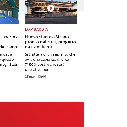
LOMBARDIA
va spazio a
Nuovo stadio a Milano
pronto nel 2031, progetto
 dei campi
da 1,2 miliardi
en day a
Si tratterà di un impianto che
e questo
avrà una capienza di circa
negli Stati
71.500 posti e che sarà
operativo per...
25 mar - 10:06