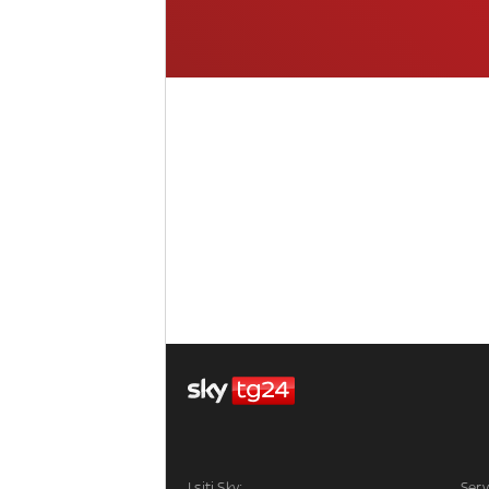
I siti Sky:
Serv