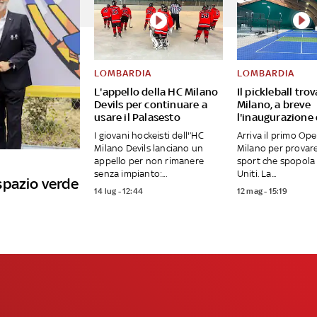
LOMBARDIA
LOMBARDIA
L'appello della HC Milano
Il pickleball tro
Devils per continuare a
Milano, a breve
usare il Palasesto
l'inaugurazione
I giovani hockeisti dell'’HC
Arriva il primo Op
Milano Devils lanciano un
Milano per provar
appello per non rimanere
sport che spopola 
senza impianto:...
Uniti. La...
spazio verde
14 lug - 12:44
12 mag - 15:19