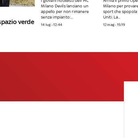
I giovani hockeisti dell'’HC
Arriva il primo Op
Milano Devils lanciano un
Milano per provar
appello per non rimanere
sport che spopola 
senza impianto:...
Uniti. La...
spazio verde
14 lug - 12:44
12 mag - 15:19