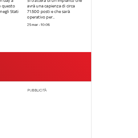
en day a
Si tratterà di un impianto che
e questo
avrà una capienza di circa
negli Stati
71.500 posti e che sarà
operativo per...
25 mar - 10:06
PUBBLICITÀ