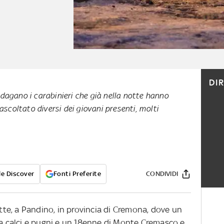
DI
agano i carabinieri che già nella notte hanno
ascoltato diversi dei giovani presenti, molti
e Discover
Fonti Preferite
CONDIVIDI
otte, a Pandino, in provincia di Cremona, dove un
 a calci e pugni e un 18enne di Monte Cremasco e