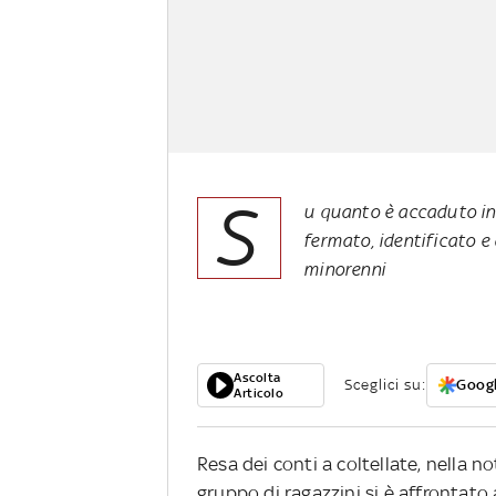
S
u quanto è accaduto ind
fermato, identificato e 
minorenni
Ascolta
Sceglici su:
Googl
Articolo
Resa dei conti a coltellate, nella n
gruppo di ragazzini si è affrontato