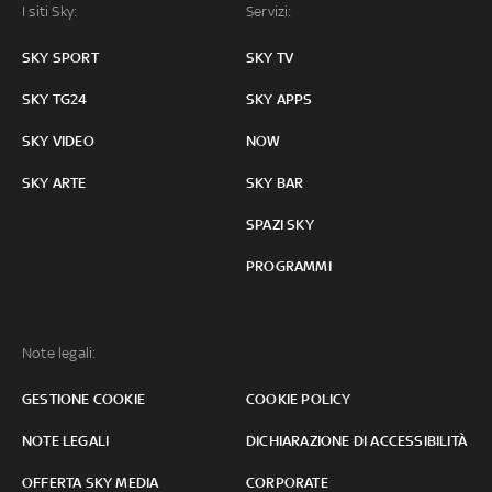
I siti Sky:
Servizi:
SKY SPORT
SKY TV
SKY TG24
SKY APPS
SKY VIDEO
NOW
SKY ARTE
SKY BAR
SPAZI SKY
PROGRAMMI
Note legali:
GESTIONE COOKIE
COOKIE POLICY
NOTE LEGALI
DICHIARAZIONE DI ACCESSIBILITÀ
OFFERTA SKY MEDIA
CORPORATE