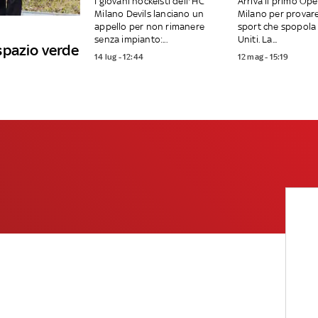
I giovani hockeisti dell'’HC
Arriva il primo Op
Milano Devils lanciano un
Milano per provar
appello per non rimanere
sport che spopola 
senza impianto:...
Uniti. La...
spazio verde
14 lug - 12:44
12 mag - 15:19