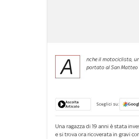
A
nche il motociclista, u
portato al San Matteo
Ascolta
Sceglici su:
Googl
Articolo
Una ragazza di 19 anni è stata inv
e si trova ora ricoverata in gravi co