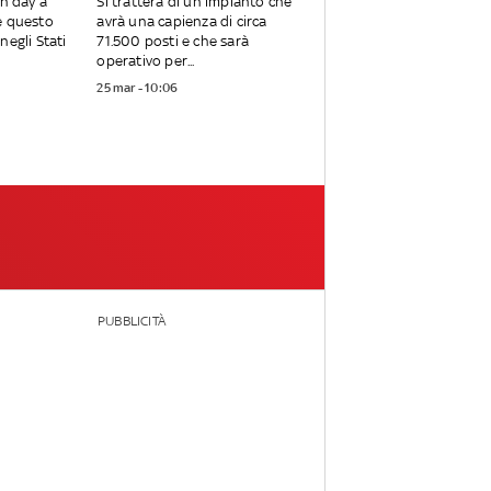
en day a
Si tratterà di un impianto che
e questo
avrà una capienza di circa
negli Stati
71.500 posti e che sarà
operativo per...
25 mar - 10:06
PUBBLICITÀ