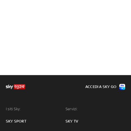
ACCEDI A SKY GO
I siti Sky:
Servizi:
SKY SPORT
SKY TV