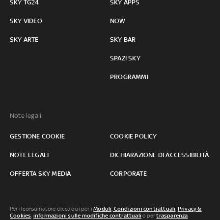
SKY TG24
SKY APPS
SKY VIDEO
NOW
SKY ARTE
SKY BAR
SPAZI SKY
PROGRAMMI
Note legali:
GESTIONE COOKIE
COOKIE POLICY
NOTE LEGALI
DICHIARAZIONE DI ACCESSIBILITÀ
OFFERTA SKY MEDIA
CORPORATE
Per il consumatore clicca qui per i
Moduli, Condizioni contrattuali
,
Privacy &
Cookies
,
informazioni sulle modifiche contrattuali
o per
trasparenza