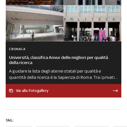
CRONACA
Università, classifica Anvur delle migliori per qualità
della ricerca
A guidare la lista degli atenei statali per qualità e
quantità della ricerca è la Sapienza di Roma. Tra i privati il
punteggio più alto va alla Bocconi di Milano. Riguardo
alla valorizzazione dei giovani, sono prime Padova e la
Vai alla Fotogallery
Scuola internazionale superiore di studi avanzati (Sissa)
di Trieste. Il Politecnico di Torino è il miglior ateneo per
ricadute della ricerca
TAG: