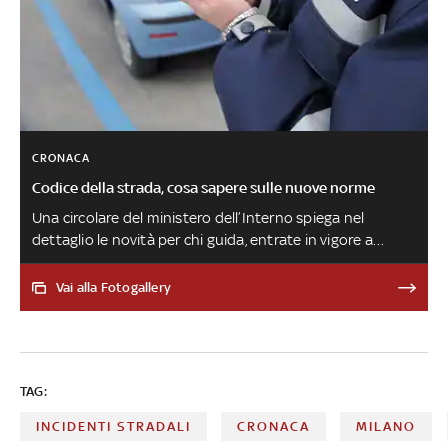
CRONACA
Codice della strada, cosa sapere sulle nuove norme
Una circolare del ministero dell’Interno spiega nel
dettaglio le novità per chi guida, entrate in vigore a
novembre. Inoltre, da oggi sosta gratuita per i veicoli al
servizio delle persone con disabilità sulle strisce blu, stalli
Vai alla Fotogallery
'rosa' riservati al parcheggio delle donne in gravidanza e
dei genitori di bambini fino a due anni, aumento delle
sanzioni per chi getta dal finestrino dell’auto rifiuti o altri
oggetti
TAG:
INCIDENTI STRADALI
CRONACA
MILANO