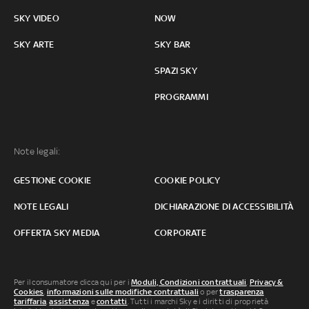
SKY VIDEO
NOW
SKY ARTE
SKY BAR
SPAZI SKY
PROGRAMMI
Note legali:
GESTIONE COOKIE
COOKIE POLICY
NOTE LEGALI
DICHIARAZIONE DI ACCESSIBILITÀ
OFFERTA SKY MEDIA
CORPORATE
Per il consumatore clicca qui per i
Moduli, Condizioni contrattuali
,
Privacy &
Cookies
,
informazioni sulle modifiche contrattuali
o per
trasparenza
tariffaria
,
assistenza
e
contatti
. Tutti i marchi Sky e i diritti di proprietà