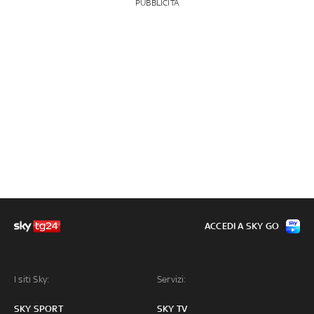
PUBBLICITÀ
ACCEDI A SKY GO
I siti Sky:
Servizi:
SKY SPORT
SKY TV