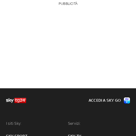
PUBBLICITÀ
ACCEDI A SKY GO
I siti Sky:
Servizi: