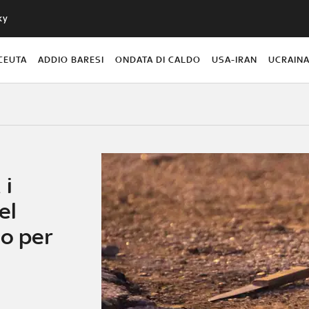
ky
CEUTA
ADDIO BARESI
ONDATA DI CALDO
USA-IRAN
UCRAIN
 i
el
to per