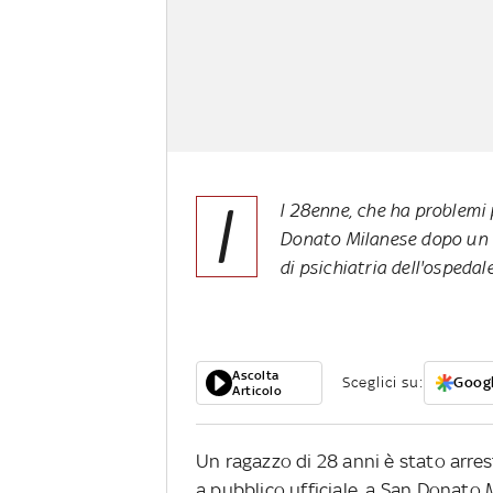
I
l 28enne, che ha problemi 
Donato Milanese dopo un i
di psichiatria dell'ospedal
Ascolta
Sceglici su:
Googl
Articolo
Un ragazzo di 28 anni è stato arres
a pubblico ufficiale,
a San Donato 