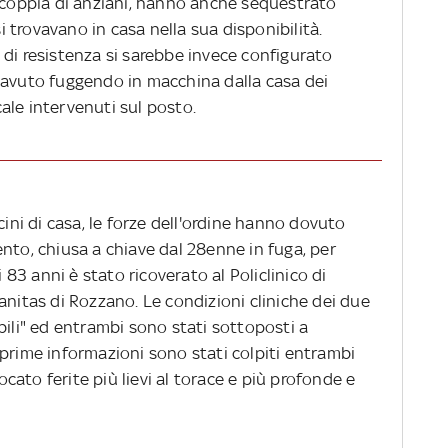
a coppia di anziani, hanno anche sequestrato
si trovavano in casa nella sua disponibilità.
 di resistenza si sarebbe invece configurato
 avuto fuggendo in macchina dalla casa dei
ocale intervenuti sul posto.
cini di casa, le forze dell'ordine hanno dovuto
nto, chiusa a chiave dal 28enne in fuga, per
i 83 anni è stato ricoverato al Policlinico di
anitas di Rozzano. Le condizioni cliniche dei due
bili" ed entrambi sono stati sottoposti a
 prime informazioni sono stati colpiti entrambi
ato ferite più lievi al torace e più profonde e