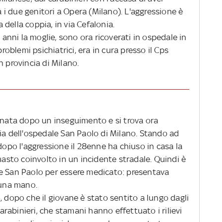
la i due genitori a Opera (Milano). L'aggressione è
della coppia, in via Cefalonia.
3 anni la moglie, sono ora ricoverati in ospedale in
problemi psichiatrici, era in cura presso il Cps
n provincia di Milano.
tinata dopo un inseguimento e si trova ora
ia dell'ospedale San Paolo di Milano. Stando ad
 dopo l'aggressione il 28enne ha chiuso in casa la
imasto coinvolto in un incidente stradale. Quindi è
e San Paolo per essere medicato: presentava
 una mano.
, dopo che il giovane è stato sentito a lungo dagli
carabinieri, che stamani hanno effettuato i rilievi