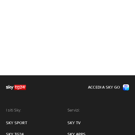
ACCEDI A SKY GO
I siti Sky:
Servizi:
SKY SPORT
SKY TV
SKY TG24
SKY APPS