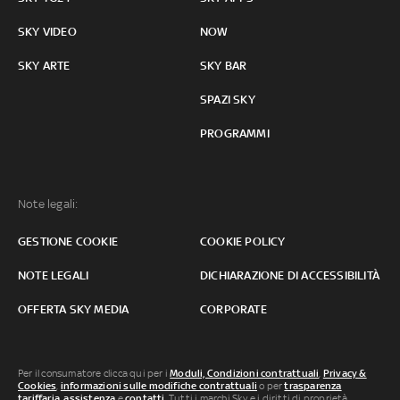
SKY VIDEO
NOW
SKY ARTE
SKY BAR
SPAZI SKY
PROGRAMMI
Note legali:
GESTIONE COOKIE
COOKIE POLICY
NOTE LEGALI
DICHIARAZIONE DI ACCESSIBILITÀ
OFFERTA SKY MEDIA
CORPORATE
Per il consumatore clicca qui per i
Moduli, Condizioni contrattuali
,
Privacy &
Cookies
,
informazioni sulle modifiche contrattuali
o per
trasparenza
tariffaria
,
assistenza
e
contatti
. Tutti i marchi Sky e i diritti di proprietà