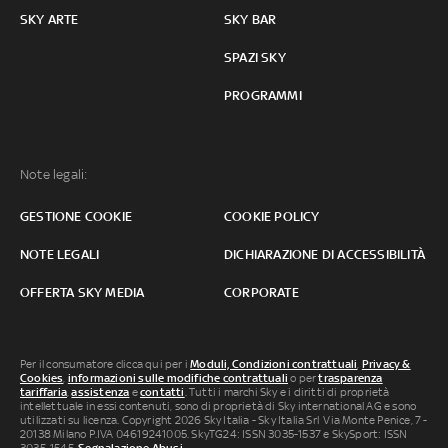
SKY ARTE
SKY BAR
SPAZI SKY
PROGRAMMI
Note legali:
GESTIONE COOKIE
COOKIE POLICY
NOTE LEGALI
DICHIARAZIONE DI ACCESSIBILITÀ
OFFERTA SKY MEDIA
CORPORATE
Per il consumatore clicca qui per i
Moduli, Condizioni contrattuali
,
Privacy &
Cookies
,
informazioni sulle modifiche contrattuali
o per
trasparenza
tariffaria
,
assistenza
e
contatti
. Tutti i marchi Sky e i diritti di proprietà
intellettuale in essi contenuti, sono di proprietà di Sky international AG e sono
utilizzati su licenza. Copyright 2026 Sky Italia - Sky Italia Srl Via Monte Penice, 7 -
20138 Milano P.IVA 04619241005. SkyTG24: ISSN 3035-1537 e SkySport: ISSN