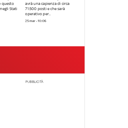
e questo
avrà una capienza di circa
negli Stati
71.500 posti e che sarà
operativo per...
25 mar - 10:06
PUBBLICITÀ