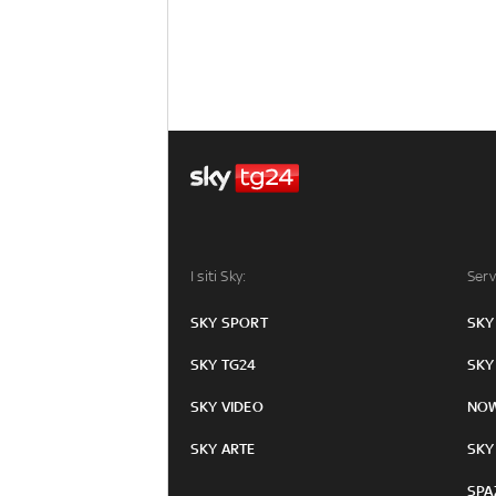
I siti Sky:
Serv
SKY SPORT
SKY
SKY TG24
SKY
SKY VIDEO
NO
SKY ARTE
SKY
SPA