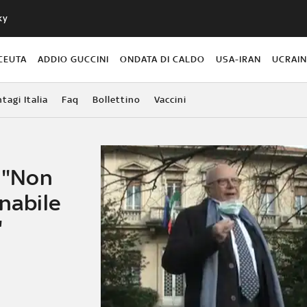
ky
CEUTA
ADDIO GUCCINI
ONDATA DI CALDO
USA-IRAN
UCRAI
agi Italia
Faq
Bollettino
Vaccini
: "Non
onabile
"