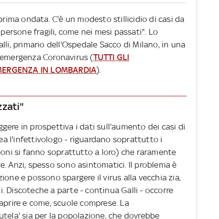
prima ondata. C'è un modesto stillicidio di casi da
 persone fragili, come nei mesi passati". Lo
lli, primario dell'Ospedale Sacco di Milano, in una
l'emergenza Coronavirus (
TUTTI GLI
MERGENZA IN LOMBARDIA
).
zzati"
eggere in prospettiva i dati sull'aumento dei casi di
nea l'infettivologo - riguardano soprattutto i
poni si fanno soprattutto a loro) che raramente
. Anzi, spesso sono asintomatici. Il problema è
ione e possono spargere il virus alla vecchia zia,
 Discoteche a parte - continua Galli - occorre
iaprire e come, scuole comprese. La
utela' sia per la popolazione, che dovrebbe