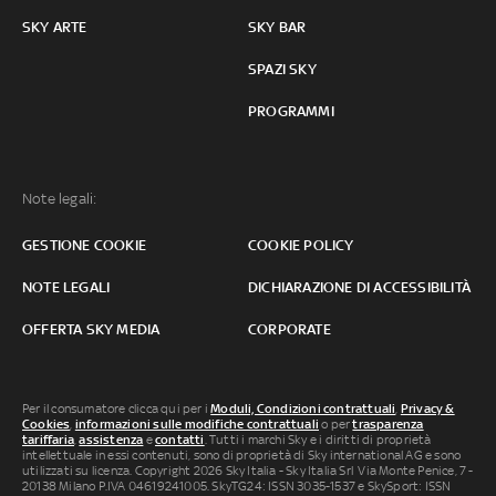
SKY ARTE
SKY BAR
SPAZI SKY
PROGRAMMI
Note legali:
GESTIONE COOKIE
COOKIE POLICY
NOTE LEGALI
DICHIARAZIONE DI ACCESSIBILITÀ
OFFERTA SKY MEDIA
CORPORATE
Per il consumatore clicca qui per i
Moduli, Condizioni contrattuali
,
Privacy &
Cookies
,
informazioni sulle modifiche contrattuali
o per
trasparenza
tariffaria
,
assistenza
e
contatti
. Tutti i marchi Sky e i diritti di proprietà
intellettuale in essi contenuti, sono di proprietà di Sky international AG e sono
utilizzati su licenza. Copyright 2026 Sky Italia - Sky Italia Srl Via Monte Penice, 7 -
20138 Milano P.IVA 04619241005. SkyTG24: ISSN 3035-1537 e SkySport: ISSN