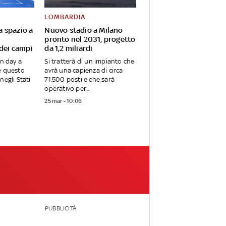
LOMBARDIA
va spazio a
Nuovo stadio a Milano
pronto nel 2031, progetto
 dei campi
da 1,2 miliardi
en day a
Si tratterà di un impianto che
e questo
avrà una capienza di circa
negli Stati
71.500 posti e che sarà
operativo per...
25 mar - 10:06
PUBBLICITÀ