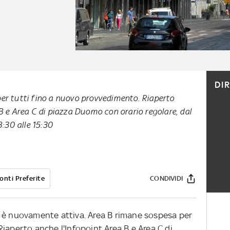
DI
er tutti fino a nuovo provvedimento. Riaperto
B e Area C di piazza Duomo con orario regolare, dal
8:30 alle 15:30
onti Preferite
CONDIVIDI
C è nuovamente attiva. Area B rimane sospesa per
iaperto anche l'Infopoint Area B e Area C di