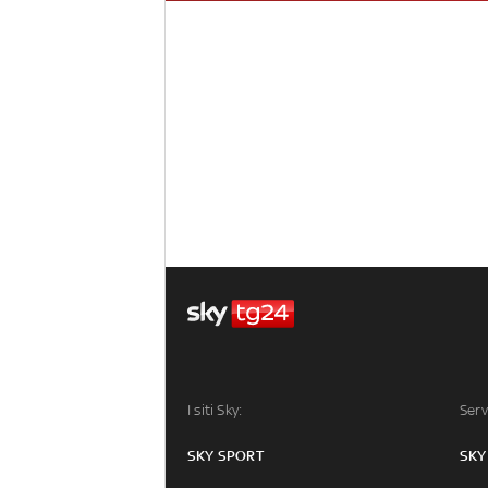
I siti Sky:
Serv
SKY SPORT
SKY