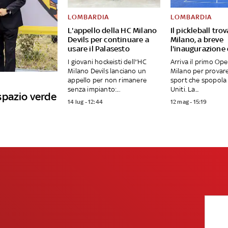
LOMBARDIA
LOMBARDIA
L'appello della HC Milano
Il pickleball tro
Devils per continuare a
Milano, a breve
usare il Palasesto
l'inaugurazione
I giovani hockeisti dell'’HC
Arriva il primo Op
Milano Devils lanciano un
Milano per provar
appello per non rimanere
sport che spopola 
senza impianto:...
Uniti. La...
spazio verde
14 lug - 12:44
12 mag - 15:19