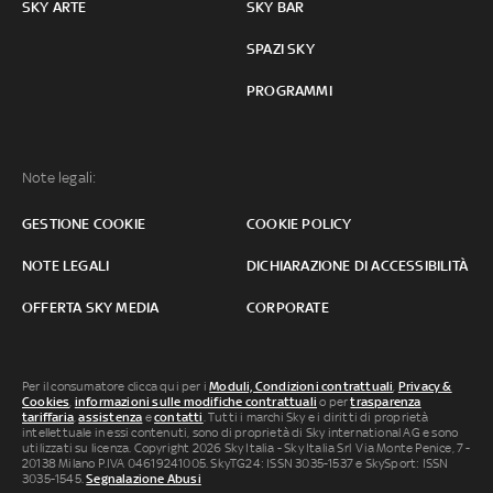
SKY ARTE
SKY BAR
SPAZI SKY
PROGRAMMI
Note legali:
GESTIONE COOKIE
COOKIE POLICY
NOTE LEGALI
DICHIARAZIONE DI ACCESSIBILITÀ
OFFERTA SKY MEDIA
CORPORATE
Per il consumatore clicca qui per i
Moduli, Condizioni contrattuali
,
Privacy &
Cookies
,
informazioni sulle modifiche contrattuali
o per
trasparenza
tariffaria
,
assistenza
e
contatti
. Tutti i marchi Sky e i diritti di proprietà
intellettuale in essi contenuti, sono di proprietà di Sky international AG e sono
utilizzati su licenza. Copyright 2026 Sky Italia - Sky Italia Srl Via Monte Penice, 7 -
20138 Milano P.IVA 04619241005. SkyTG24: ISSN 3035-1537 e SkySport: ISSN
3035-1545.
Segnalazione Abusi