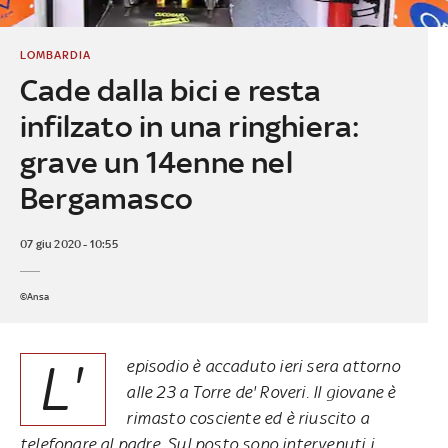
LOMBARDIA
Cade dalla bici e resta
infilzato in una ringhiera:
grave un 14enne nel
Bergamasco
07 giu 2020 - 10:55
©Ansa
L'
episodio è accaduto ieri sera attorno
alle 23 a Torre de' Roveri. Il giovane è
rimasto cosciente ed è riuscito a
telefonare al padre. Sul posto sono intervenuti i