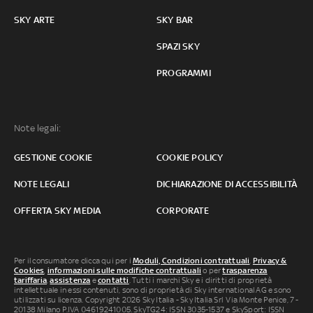
SKY ARTE
SKY BAR
SPAZI SKY
PROGRAMMI
Note legali:
GESTIONE COOKIE
COOKIE POLICY
NOTE LEGALI
DICHIARAZIONE DI ACCESSIBILITÀ
OFFERTA SKY MEDIA
CORPORATE
Per il consumatore clicca qui per i
Moduli, Condizioni contrattuali
,
Privacy &
Cookies
,
informazioni sulle modifiche contrattuali
o per
trasparenza
tariffaria
,
assistenza
e
contatti
. Tutti i marchi Sky e i diritti di proprietà
intellettuale in essi contenuti, sono di proprietà di Sky international AG e sono
utilizzati su licenza. Copyright 2026 Sky Italia - Sky Italia Srl Via Monte Penice, 7 -
20138 Milano P.IVA 04619241005. SkyTG24: ISSN 3035-1537 e SkySport: ISSN