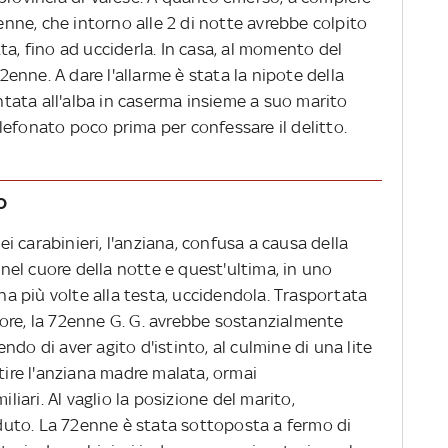
2enne, che intorno alle 2 di notte avrebbe colpito
ta, fino ad ucciderla. In casa, al momento del
72enne. A dare l'allarme è stata la nipote della
entata all'alba in caserma insieme a suo marito
efonato poco prima per confessare il delitto.
o
 carabinieri, l'anziana, confusa a causa della
a nel cuore della notte e quest'ultima, in uno
ana più volte alla testa, uccidendola. Trasportata
ore, la 72enne G. G. avrebbe sostanzialmente
do di aver agito d'istinto, al culmine di una lite
stire l'anziana madre malata, ormai
ari. Al vaglio la posizione del marito,
uto. La 72enne è stata sottoposta a fermo di