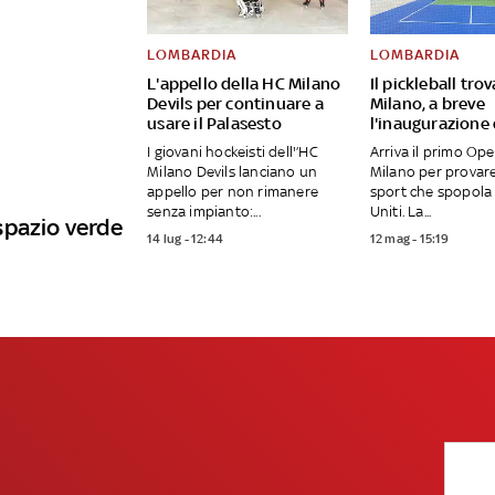
LOMBARDIA
LOMBARDIA
L'appello della HC Milano
Il pickleball tro
Devils per continuare a
Milano, a breve
usare il Palasesto
l'inaugurazione
I giovani hockeisti dell'’HC
Arriva il primo Op
Milano Devils lanciano un
Milano per provar
appello per non rimanere
sport che spopola 
senza impianto:...
Uniti. La...
spazio verde
14 lug - 12:44
12 mag - 15:19