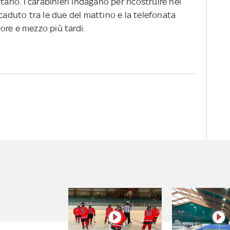
tario. I carabinieri indagano per ricostruire nel
ccaduto tra le due del mattino e la telefonata
e ore e mezzo più tardi.