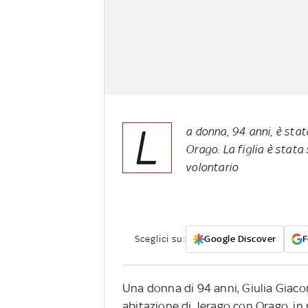
L
a donna, 94 anni, è sta
Orago. La figlia è stata
volontario
Sceglici su:
Google Discover
F
Una donna di 94 anni, Giulia Giacom
abitazione di Jerago con Orago, in