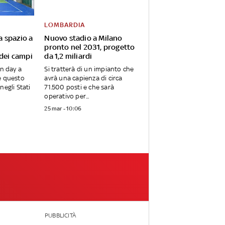
LOMBARDIA
va spazio a
Nuovo stadio a Milano
pronto nel 2031, progetto
 dei campi
da 1,2 miliardi
en day a
Si tratterà di un impianto che
e questo
avrà una capienza di circa
negli Stati
71.500 posti e che sarà
operativo per...
25 mar - 10:06
PUBBLICITÀ