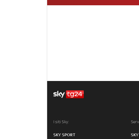
I siti Sky:
Serv
SKY SPORT
SKY