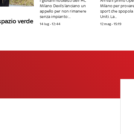
I giovani hockeisti dell'’HC
Arriva il primo Op
Milano Devils lanciano un
Milano per provar
appello per non rimanere
sport che spopola 
senza impianto:...
Uniti. La...
spazio verde
14 lug - 12:44
12 mag - 15:19