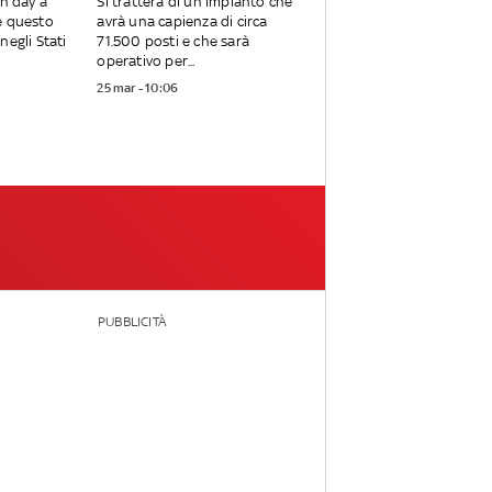
en day a
Si tratterà di un impianto che
e questo
avrà una capienza di circa
negli Stati
71.500 posti e che sarà
operativo per...
25 mar - 10:06
PUBBLICITÀ