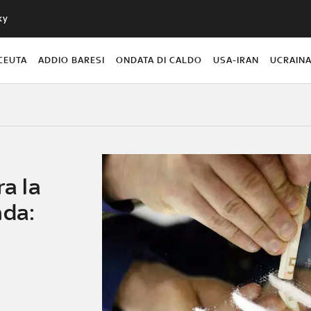
ky
CEUTA
ADDIO BARESI
ONDATA DI CALDO
USA-IRAN
UCRAIN
ra la
nda: