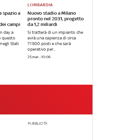
LOMBARDIA
va spazio a
Nuovo stadio a Milano
pronto nel 2031, progetto
 dei campi
da 1,2 miliardi
en day a
Si tratterà di un impianto che
e questo
avrà una capienza di circa
negli Stati
71.500 posti e che sarà
operativo per...
25 mar - 10:06
PUBBLICITÀ