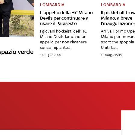
LOMBARDIA
LOMBARDIA
L'appello della HC Milano
Il pickleball tro
Devils per continuare a
Milano, a breve
usare il Palasesto
l'inaugurazione
I giovani hockeisti dell'’HC
Arriva il primo Op
Milano Devils lanciano un
Milano per provar
appello per non rimanere
sport che spopola 
senza impianto:...
Uniti. La...
spazio verde
14 lug - 12:44
12 mag - 15:19