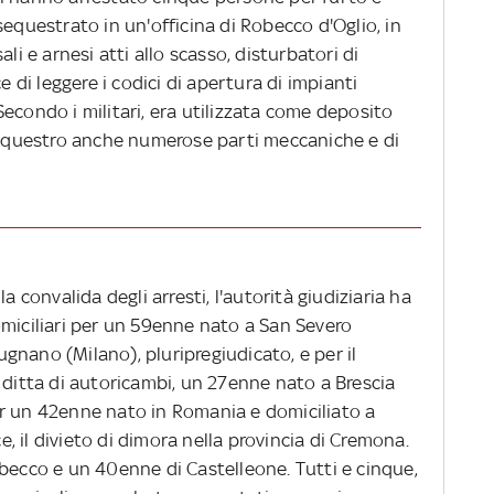
sequestrato in un'officina di Robecco d'Oglio, in
li e arnesi atti allo scasso, disturbatori di
di leggere i codici di apertura di impianti
. Secondo i militari, era utilizzata come deposito
 sequestro anche numerose parti meccaniche e di
a convalida degli arresti, l'autorità giudiziaria ha
omiciliari per un 59enne nato a San Severo
nano (Milano), pluripregiudicato, e per il
 ditta di autoricambi, un 27enne nato a Brescia
r un 42enne nato in Romania e domiciliato a
 il divieto di dimora nella provincia di Cremona.
obecco e un 40enne di Castelleone. Tutti e cinque,