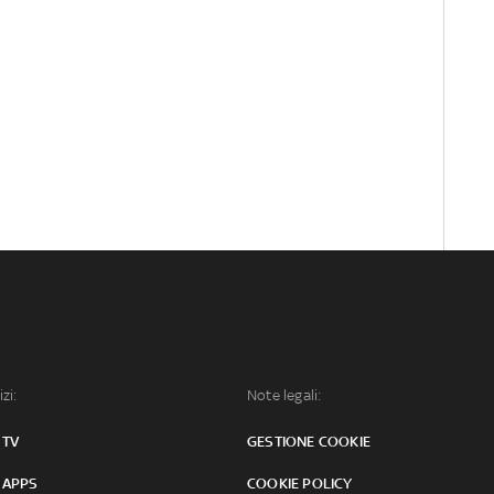
izi:
Note legali:
 TV
GESTIONE COOKIE
 APPS
COOKIE POLICY