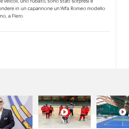
due veicoli, uno rubato, sono stati sorpresi e
condere in un capannone un'Alfa Romeo modello
no, a Flero.