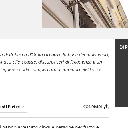
DI
na di Robecco d'Oglio ritenuta la base dei malviventi,
si atti allo scasso, disturbatori di frequenza e un
ggere i codici di apertura di impianti elettrici e
onti Preferite
CONDIVIDI
i hanno arrestato cinque persone per furto e