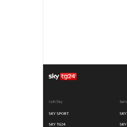
I siti Sky:
Serv
SKY SPORT
SKY
SKY TG24
SKY