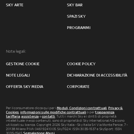
SKY ARTE
SKY BAR
SPAZI SKY
PROGRAMMI
Note legali:
GESTIONE COOKIE
COOKIE POLICY
NOTE LEGALI
DICHIARAZIONE DI ACCESSIBILITÀ
OFFERTA SKY MEDIA
CORPORATE
Per il consumatore clicca qui per i
Moduli, Condizioni contrattuali
,
Privacy &
Cookies
,
informazioni sulle modifiche contrattuali
o per
trasparenza
tariffaria
,
assistenza
e
contatti
. Tutti i marchi Sky e i diritti di proprietà
intellettuale in essi contenuti, sono di proprietà di Sky international AG e sono
utilizzati su licenza. Copyright 2026 Sky Italia - Sky Italia Srl Via Monte Penice, 7 -
20138 Milano P.IVA 04619241005. SkyTG24: ISSN 3035-1537 e SkySport: ISSN
3035-1545.
Segnalazione Abusi