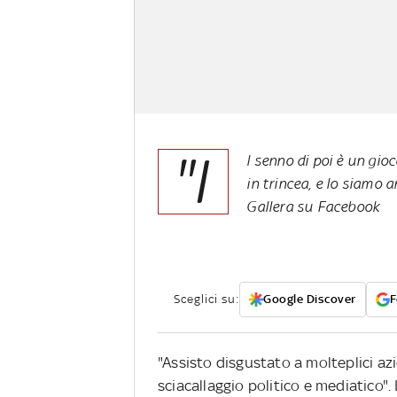
"I
l senno di poi è un gio
in trincea, e lo siamo 
Gallera su Facebook
Sceglici su:
Google Discover
F
"Assisto disgustato a molteplici az
sciacallaggio politico e mediatico".