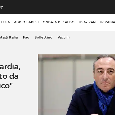
ky
CEUTA
ADDIO BARESI
ONDATA DI CALDO
USA-IRAN
UCRAIN
agi Italia
Faq
Bollettino
Vaccini
rdia,
to da
ico"