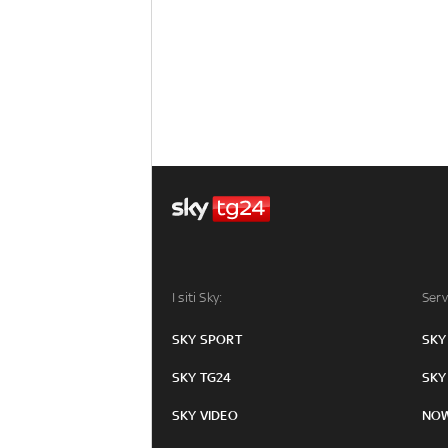
I siti Sky:
Serv
SKY SPORT
SKY
SKY TG24
SKY
SKY VIDEO
NO