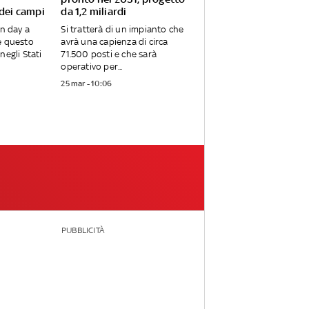
 dei campi
da 1,2 miliardi
en day a
Si tratterà di un impianto che
e questo
avrà una capienza di circa
negli Stati
71.500 posti e che sarà
operativo per...
25 mar - 10:06
PUBBLICITÀ